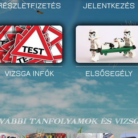
Telefon*
VISSZAHÍ
RÉSZLETFIZETÉS
JELENTKEZÉS
VIZSGA INFÓK
ELSŐSEGÉLY
VÁBBI TANFOLYAMOK ÉS VIZS