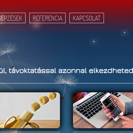
KÉPZÉSEK
REFERENCIA
KAPCSOLAT
ül, távoktatással azonnal elkezdheted
ahívást kérek