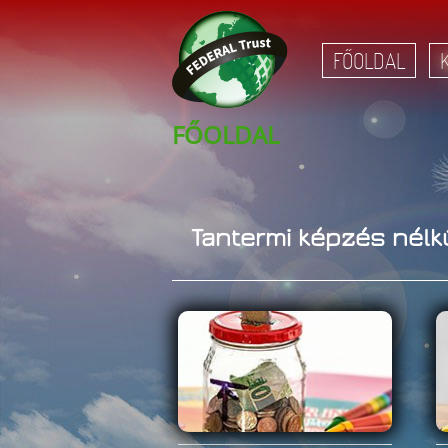
FŐOLDAL
FŐOLDAL
Tantermi képzés nélk
Vissz