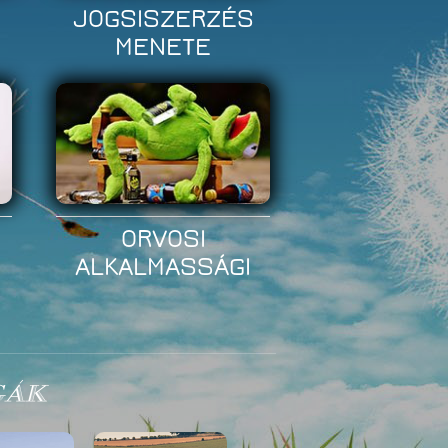
VÁST
kérek
JOGSISZERZÉS
MENETE
ORVOSI
ALKALMASSÁGI
GÁK