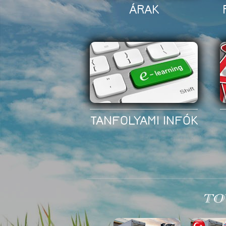
Név*
ÁRAK
TANFOLYAMI INFÓK
TO