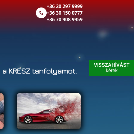
+36 20 297 9999
.
+36 30 150 0777
+36 70 908 9959
VISSZAHÍVÁST
 a KRESZ tanfolyamot.
kérek